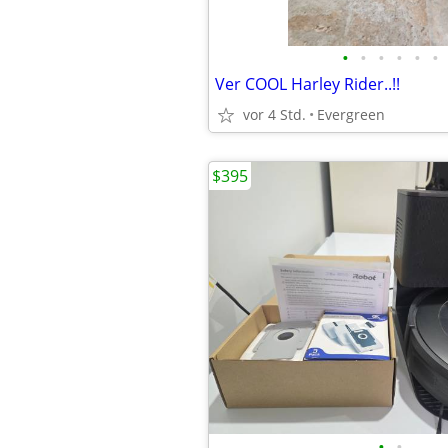
•
•
•
•
•
•
Ver COOL Harley Rider..!!
vor 4 Std.
Evergreen
$395
•
•