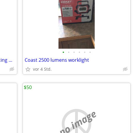
•
•
•
•
•
•
Vintage Set of 3 BARTLETT COLLINS Nesting Bowls
Coast 2500 lumens worklight
vor 4 Std.
$50
no image