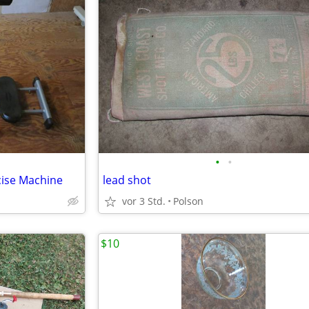
•
•
cise Machine
lead shot
vor 3 Std.
Polson
$10