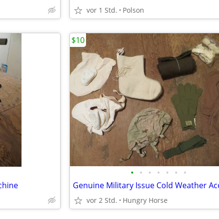
vor 1 Std.
Polson
$10
•
•
•
•
•
•
•
chine
vor 2 Std.
Hungry Horse