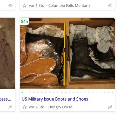
vor 1 Std.
Columbia Falls Montana
$45
•
•
•
•
•
•
•
•
•
•
•
•
•
•
•
•
•
•
•
•
•
•
•
•
Genuine Military Issue Cold Weather Accessories
US Military Issue Boots and Shoes
vor 2 Std.
Hungry Horse