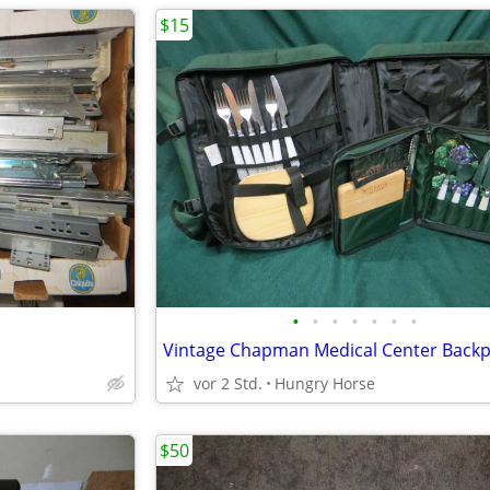
$15
•
•
•
•
•
•
•
vor 2 Std.
Hungry Horse
$50