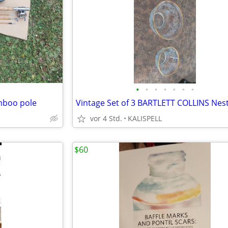
•
•
•
•
•
•
•
amboo pole
vor 4 Std.
KALISPELL
$60