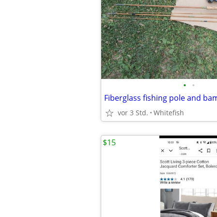
•
•
Fiberglass fishing pole and b
vor 3 Std.
Whitefish
$15