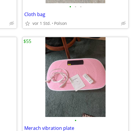
•
•
•
Cloth bag
vor 1 Std.
Polson
$55
•
Merach vibration plate