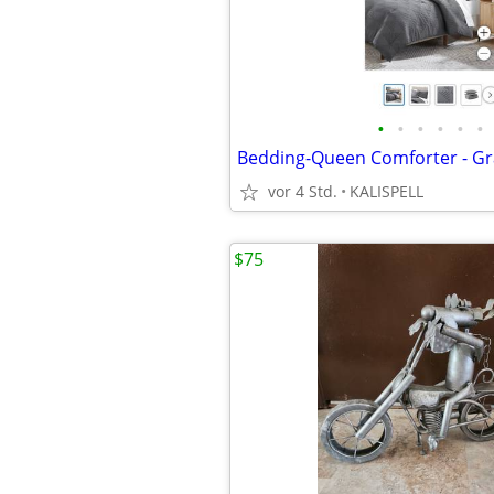
•
•
•
•
•
•
Bedding-Queen Comforter - Gr
vor 4 Std.
KALISPELL
$75