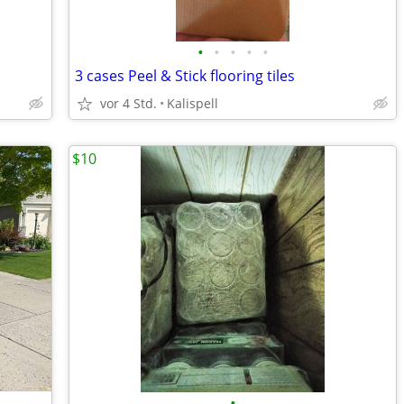
•
•
•
•
•
3 cases Peel & Stick flooring tiles
vor 4 Std.
Kalispell
$10
•