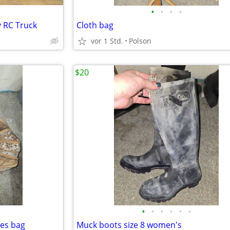
•
•
•
•
 RC Truck
Cloth bag
vor 1 Std.
Polson
$20
•
•
•
•
•
•
ies bag
Muck boots size 8 women's