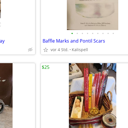
•
•
•
•
•
•
•
•
•
ay
Baffle Marks and Pontil Scars
vor 4 Std.
Kalispell
$25