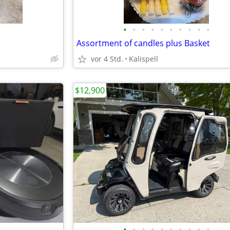
•
•
•
•
•
•
•
•
•
•
Assortment of candles plus Basket
vor 4 Std.
Kalispell
$12,900
•
•
•
•
•
•
•
•
•
•