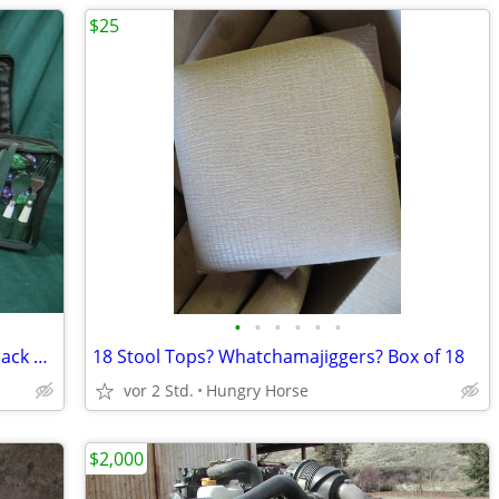
$25
•
•
•
•
•
•
Vintage Chapman Medical Center Backpack Picnic Set
18 Stool Tops? Whatchamajiggers? Box of 18
vor 2 Std.
Hungry Horse
$2,000