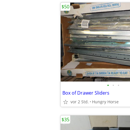
$50
•
•
•
Box of Drawer Sliders
vor 2 Std.
Hungry Horse
$35