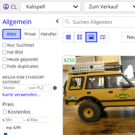
CL
Kalispell
Zum Verkauf
Allgemein
Alles
Privat
Händler
Neu
Nur Suchtitel
hat Bild
Heute gepostet
$250
hide duplicates
MEILEN VOM STANDORT
ENTFERNT

Karte verwenden...
Preis
Kostenlos
$
– $
avg: $290