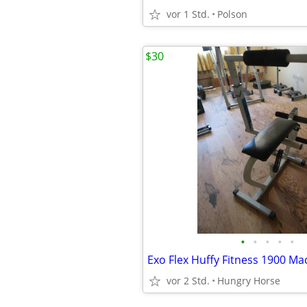
vor 1 Std.
Polson
$30
•
•
•
•
•
Exo Flex Huffy Fitness 1900 Ma
vor 2 Std.
Hungry Horse