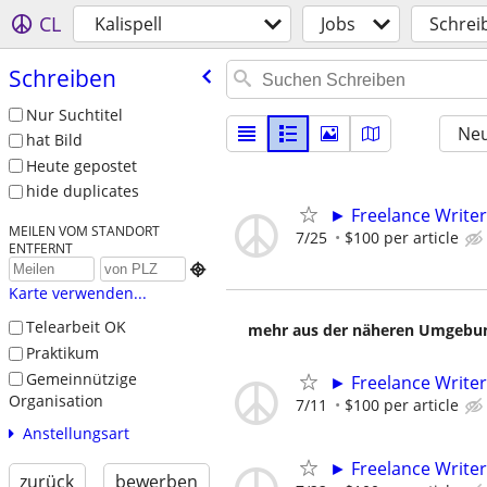
CL
Kalispell
Jobs
Schrei
Schreiben
Nur Suchtitel
Neu
hat Bild
Heute gepostet
hide duplicates
► Freelance Writer
MEILEN VOM STANDORT
7/25
$100 per article
ENTFERNT

Karte verwenden...
Telearbeit OK
mehr aus der näheren Umgebung
Praktikum
Gemeinnützige
► Freelance Writer
Organisation
7/11
$100 per article
Anstellungsart
► Freelance Writer
zurück
bewerben