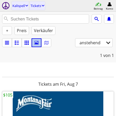
Kalispell
Tickets
Beitrag
Konto
+
Preis
Verkäufer
anstehend
1
von 1
Tickets am Fri, Aug 7
$105