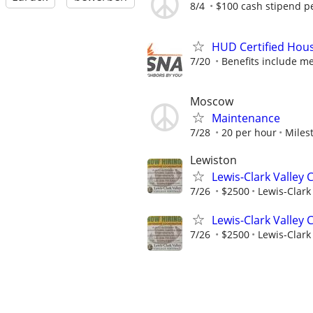
8/4
$100 cash stipend p
HUD Certified Hou
7/20
Benefits include medi
Moscow
Maintenance
7/28
20 per hour
Miles
Lewiston
Lewis-Clark Valley 
7/26
$2500
Lewis-Clark 
Lewis-Clark Valley 
7/26
$2500
Lewis-Clark 