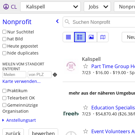
CL
Kalispell
Jobs
Nonpro
Nonprofit
Nur Suchtitel
Neu
hat Bild
Heute gepostet
hide duplicates
Kalispell
MEILEN VOM STANDORT
Part Time Group H
ENTFERNT
7/23
$16.00 - $19.00
Sp

Karte verwenden...
Praktikum
mehr aus der näheren Umgebung
Telearbeit OK
Gemeinnützige
Education Specialis
Organisation
7/23
$54,870.40 ($26.38/
Anstellungsart
Event Volunteers A
zurück
bewerben