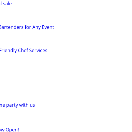
d sale
 Bartenders for Any Event
Friendly Chef Services
e party with us
ow Open!