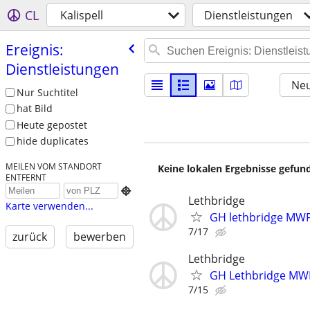
CL
Kalispell
Dienstleistungen
Ereignis:
Dienstleistungen
Neu
Nur Suchtitel
hat Bild
Heute gepostet
hide duplicates
MEILEN VOM STANDORT
Keine lokalen Ergebnisse gefund
ENTFERNT

Lethbridge
Karte verwenden...
GH lethbridge MWF
7/17
zurück
bewerben
Lethbridge
GH Lethbridge MW
7/15