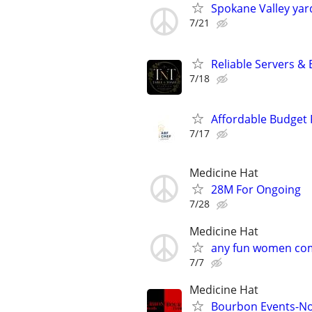
Spokane Valley yar
7/21
Reliable Servers &
7/18
Affordable Budget 
7/17
Medicine Hat
28M For Ongoing
7/28
Medicine Hat
any fun women com
7/7
Medicine Hat
Bourbon Events-N