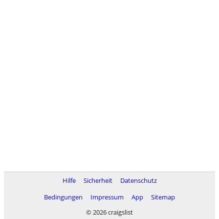
Hilfe
Sicherheit
Datenschutz
Bedingungen
Impressum
App
Sitemap
© 2026 craigslist