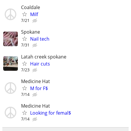
Coaldale
Milf
7/21
Spokane
Nail tech
7/31
Latah creek spokane
Hair cuts
7/23
Medicine Hat
M for F$
7/14
Medicine Hat
Looking for femal$
7/14