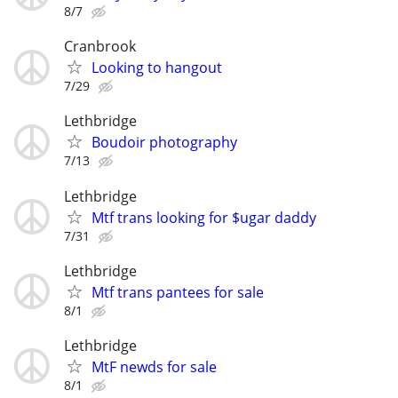
8/7
Cranbrook
Looking to hangout
7/29
Lethbridge
Boudoir photography
7/13
Lethbridge
Mtf trans looking for $ugar daddy
7/31
Lethbridge
Mtf trans pantees for sale
8/1
Lethbridge
MtF newds for sale
8/1