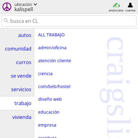
ubicación
kalispell
anúnciate
cuenta
ALL TRABAJO
autos
craigslist
admin/oficina
comunidad
atención cliente
curros
ciencia
se vende
com/beb/hostel
servicios
diseño web
trabajo
educación
vivienda
empresa
escritura